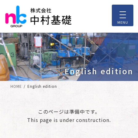
コ
ナ
ン
ビ
テ
ゲ
ン
ー
ツ
シ
中村基礎の紹介
土木工事
へ
ョ
ス
ン
ご挨拶
推進工事部
キ
に
ッ
移
English edition
プ
動
会社概要
土壌環境部
HOME
English edition
薬液注入工事
このページは準備中です。
This page is under construction.