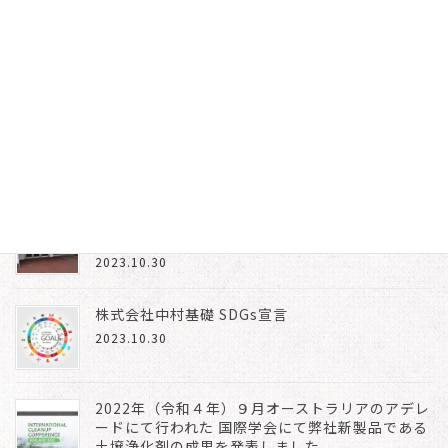
2024（令和6）年４月 【RNIPα】によるVOC原
位置浄化工法が東京都に認定されました。
2024.06.12
2024（令和6）年9月 第10回 国際クリーンア
ップ会議 in アデレード
2024.06.12
第28回 地下水・土壌汚染とその防止対策に関す
る研究集会
2023.10.30
株式会社中村基礎 SDGs宣言
2023.10.30
2022年（令和４年）９月オーストラリアのアデレ
ードにて行われた 国際学会にて弊社新製品である
土壌浄化剤の成果を発表しました。