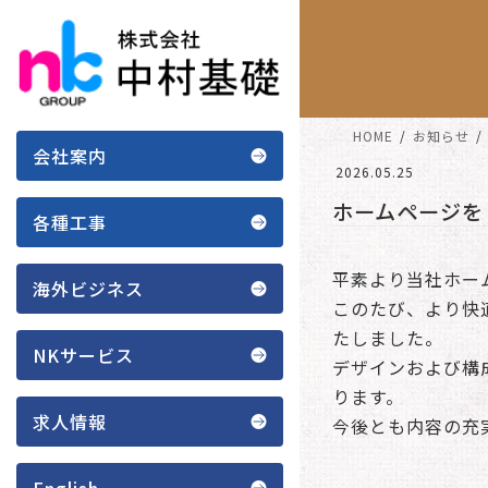
コ
ナ
ン
ビ
テ
ゲ
ン
ー
ツ
シ
HOME
お知らせ
へ
ョ
会社案内
ス
ン
2026.05.25
キ
に
ホームページを
ッ
移
各種工事
プ
動
平素より当社ホー
海外ビジネス
このたび、より快
たしました。
NKサービス
デザインおよび構
ります。
求人情報
今後とも内容の充
English